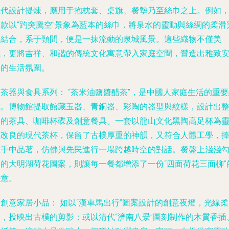
現代設計提煉，應用于抱枕套、桌旗、餐墊乃至絲巾之上。例如
一款以“趵突騰空”景象為藍本的絲巾，將泉水的靈動與絲綢的柔滑
美結合，系于頸間，便是一抹流動的泉城風景。這些織物不僅美
觀，更將吉祥、和諧的傳統文化寓意帶入家庭空間，營造出雅致
寧的生活氛圍。
. 茶器與食具系列：
“茶米油鹽醬醋茶”，是中國人家庭生活的重要
成。博物館提取館藏玉器、青銅器、彩陶的器型與紋樣，設計出
套的茶具、咖啡杯碟及創意餐具。一套以龍山文化黑陶高足杯為
感改良的現代茶杯，保留了古樸厚重的神韻，又符合人體工學，
在手中品茗，仿佛與先民進行一場跨越時空的對話。餐盤上淺淺
勒的大明湖荷花圖案，則讓每一餐都增添了一份“四面荷花三面柳”
詩意。
. 創意家居小品：
如以“漢車馬出行”圖案設計的創意夜燈，光線柔
和，投映出古樸的剪影；或以清代“濟南八景”圖刻制作的木質香插