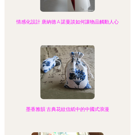
情感化設計 唐納德·A·諾曼談如何讓物品觸動人心
墨香雅韻 古典花紋信紙中的中國式浪漫