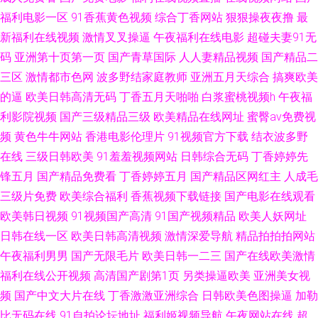
福利电影一区
91香蕉黄色视频
综合丁香网站
狠狠操夜夜撸
最
免费网址 熟女人妻在线网址 青娱乐小香蕉 蜜桃臀互操 国产在线网站 超碰人
新福利在线视频
激情叉叉操逼
午夜福利在线电影
超碰夫妻91无
码
亚洲第十页第一页
国产青草国际
人人妻精品视频
国产精品二
人澡97 91传媒网页 91激情福利视屏 人人摸人人上 97精品国产露脸对白 一
三区
激情都市色网
波多野结家庭教师
亚洲五月天综合
搞爽欧美
区黄ww 色婷婷一二区 人妻精品久久麻豆 欧美A视频在 老湿机永久免费 精品
的逼
欧美日韩高清无码
丁香五月天啪啪
白浆蜜桃视频h
午夜福
利影院视频
国产三级精品三级
欧美精品在线网址
蜜臀av免费视
国产欧美 国产精品久久国产欧美 91视频久久播放 天堂中文在线最新版 草逼
频
黄色牛牛网站
香港电影伦理片
91视频官方下载
结衣波多野
在线
三级日韩欧美
91羞羞视频网站
日韩综合无码
丁香婷婷先
视频网91网 亚洲综合涩图 日韩18岁 玖玖re四级 国产黑丝在线 91热暴 91传
锋五月
国产精品免费看
丁香婷婷五月
国产精品区网红主
人成毛
三级片免费
欧美综合福利
香蕉视频下载链接
国产电影在线观看
媒色呦呦呦 极品美尻91制片厂在线播放 3P性爱片重庆久久 丝袜福利视频导
欧美韩日视频
91视频国产高清
91国产视频精品
欧美人妖网址
航 免费视频十区 草草剧院网址屁屁影院 91自慰喷水爽 91白虎一线 久久精品
日韩在线一区
欧美日韩高清视频
激情深爱导航
精品拍拍拍网站
午夜福利男男
国产无限毛片
欧美日韩一二三
国产在线欧美激情
牛牛 99色精品福利导航 婷婷AV影视 欧美日一二三干 久久香蕉一二 国产第五
福利在线公开视频
高清国产剧第1页
另类操逼欧美
亚洲美女视
频
国产中文大片在线
丁香激激亚洲综合
日韩欧美色图操逼
加勒
区 www91色萝看片 91抖音网站 欧美福利网 自拍99 日韩无码久久 欧美成人
比无码在线
91自拍论坛地址
福利姬视频导航
午夜网站在线
超