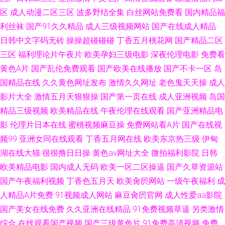
区
成人动漫二区三区
波多野结全集
白丝网站免费看
国内精品福
利丝袜
国产91久久精品
成人三级视频网站
国产在线成人精品
日韩中文字码无砖
操操超碰碰碰
丁香五月桃花网
国产精品二区
三区
福利理论片午夜片
欧美孕妇三级电影
深夜伦理电影
免费看
黄色A片
国产乱伦免费观看
国产欧美在线播放
国产不卡一区
岛
国精品在线
久久黄色网址发布
激情久久网址
老色鬼天天操
成人
影片大全
激情五月天狠狠操
国产第一页在线
成人亚洲视频
岛国
精品三级视频
欧美精品在线
午夜伦理在线观看
国产亚洲精品电
影
伦理片日本在线
蜜桃视频麻豆操
免费网站看A片
国产在线视
频99
亚洲女同在线观看
丁香五月网在线
欧美东京热三级
伊甸
湖在线大猫
很很撸日日操
黄色av网址大全
微拍福利影院
日韩
欧美精品电影
国内成人无码
欧美一区二区操逼
国产久草资源站
国产午夜福利视频
丁香色五月天
欧美肏屄网站
一级午夜福利
成
人精品A片免费
91视频成人网站
麻豆肏屄官网
成人性爱aa影院
国产美女在线免费
久久亚洲在线精品
91免费视频草逼
另类激情
综合
在线观看国产视频
国产三级黄色片
91免费高清视频
免费