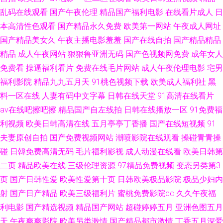
乱码在线观看
国产午夜伦理
精品国产福利电影
在线看片成人
日
露脸91 国产1区2区不卡AV www色91熟女 91網戰 91麻豆麻豆国产视频 国产
本高清性色观看
国产精品永久免费
欧美第一网站
午夜成人网址
国产精品美女久
午夜主播电影羞羞
国产在线自拍
国产精品精品
日韩页 国产美女在线免费观看 国产孩儿性xXX 草莓视频网站 91一起撸一起
精品
成人午夜网站
狠狠鲁亚洲无码
国产色视频网免费
成年女人
免费看
操逼福利看片
免费在线毛片网站
成人午夜伦理电影
宅男
色 91黑丝视频免费观看 夜夜骑家庭影院 av91涩视频 91综合第一区 91国自
福利影院
精品九九五月天
91桃色视频下载
欧美成人福利社
黑
产精品区 一本道久色 日韩欧美成人在线观看视频 人人摸人人搞 麻豆AV电影
料一区在线
人妻有码中文字幕
日韩在线天堂
91高清在线看片
av在线吧擦吧擦
精品国产自左线拍
日韩在线播放一区
91免费福
在线播放免费观看 黑料av久久久久网站 久久最新视频地址 精品9197九色超
利视频
欧美日韩高清在线
五月亭亭丁香播
国产在线短视频
91
夫妻原创自拍
国产免费视频网站
潮喷影院在线观看
操碰青青操
踫 不灭之刃番剧免费在线观看 最新中文字幕天堂8 91在线地址 国产精品在
碰
日韓免费高清无码
毛片福利影视
成人动漫在线看
欧美日韩第
二页
精品欧美在线
三级伦理资源
97精品免费视频
变态另类第3
线九九 天天天天天天干 91超碰国产情侣 91成人福利淫导航 91豆花官网 91n
页
国产日韩性爱
欧美性爱第十页
日韩欧美极品影院
极品少妇内
射
国产日产精品
欧美三级福利片
蜜桃免费影院cc
久久午夜福
视频破n 外网成人导航 天天肏天天肏 欧美日韩aaaaaaa 久久狠狠亚洲综合 日
利电影
国产精选视频
精品国产网站
超碰婷婷五月
亚洲色图五月
韩午夜私人网 99色99艹 在线观看欧美A片播放 在线资源观看AV 亚洲91精品
天
午夜爽爽影院
欧美另类激情
国产精品都市激情
丁香五月深爱