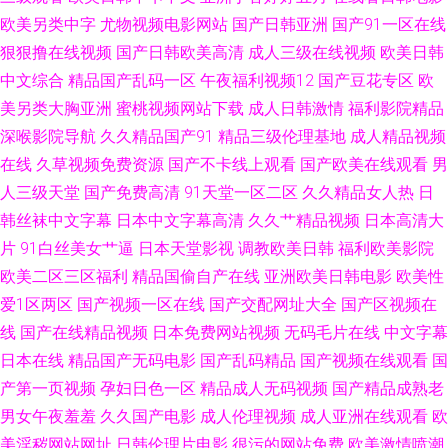
欧美另类中字
尤物视频电影网站
国产日韩亚洲
国产91一区在线
狠狠撸在线视频
国产日韩欧美高清
成人三级在线视频
欧美日韩
中文综合
精品国产乱码一区
午夜福利视频12
国产豆花专区
欧
美另类大胸亚洲
蜜桃视频网站下载
成人日韩激情
福利影院精品
深喉影院导航
久久精品国产91
精品三级伦理基地
成人精品视频
在线
久草视频免费资源
国产不卡线上观看
国产欧美在线观看
男
人三级天堂
国产免费高清
91天堂一区二区
久久精品女人热
日
韩丝袜中文字幕
日本中文字幕高清
久久艹精品视频
日本高清大
片
91白丝美女艹逼
日本天堂影视
调教欧美日韩
福利欧美影院
欧美二区三区福利
精品国偷自产在线
亚洲欧美日韩电影
欧美性
爱1区两区
国产视频一区在线
国产交配网址大全
国产区视频在
线
国产在线精品视频
日本免费网站视频
无码毛片在线
中文字幕
日本在线
精品国产无码电影
国产乱码精品
国产视频在线观看
国
产第一页视频
孕妇日色一区
精品成人无码视频
国产精品成熟老
男女午夜羞羞
久久国产电影
成人伦理视频
成人亚洲在线观看
欧
美淫秽网站网址
日韩伦理片电影
很污的网站免费
欧美激情喷潮