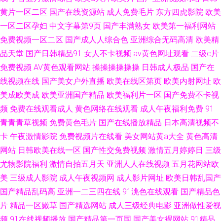
黄片一区二区
国产在线资源站
成人免费毛片
东方四虎影院
欧美
一区二区孕妇
中文字幕第9页
国产丰满熟女
欧美第一福利网站
免费视频一区二区
国产成人人综合色
亚洲综合无码高清
欧美精
品天堂
国产日韩精品91
女人不卡视频
av黄色网址观看
二级c片
免费视频
AV黄色观看网站
操操操操操操
日韩成人极品
国产在
线视频在线
国产美女户外直播
欧美在线区第页
欧美内射网址
欧
美成欧美成
欧美亚洲国产精品
欧美福利片一区
国产免费不卡视
频
免费在线观看成人
黄色网络在线观看
成人午夜福利免费
91
青青青草视频
免费黄色毛片
国产在线播放精品
日本高清视频不
卡
午夜激情影院
免费视频片在线看
美女网站黄a大全
黄色高清
网站
日韩欧美在线一区
国产性交兔费视频
激情五月婷婷日
三级
尤物影院福利
激情自拍五月天
亚洲人人在线视频
五月花网站欧
美
三级成人影院
成人午夜视频网
成人影片网址
欧美日韩乱国产
国产精品乱码高
亚洲一二三四在线
91洮色在线观看
国产精品色
片
精品一区嫩草
国产精选网站
成人三级经典电影
亚洲做性爱视
频
91在线视频播放
国产精品第一页国
国产美女裸网站
91精品