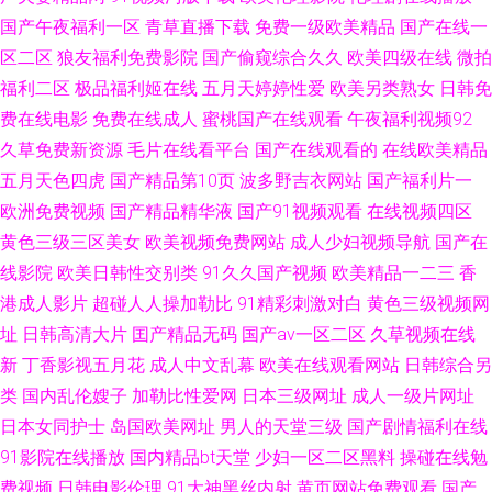
国产午夜福利一区
青草直播下载
免费一级欧美精品
国产在线一
网站 青草久久色片 免费精品欧洲 九一免费版下载 国产欧美日韩综合 av草在
区二区
狼友福利免费影院
国产偷窥综合久久
欧美四级在线
微拍
福利二区
极品福利姬在线
五月天婷婷性爱
欧美另类熟女
日韩免
线 日本中文少妇一区 蜜桃精品欧美 黄色ww黄色ww 成人香蕉成人 99在线导
费在线电影
免费在线成人
蜜桃国产在线观看
午夜福利视频92
航 91电影免费在线观看 日日撸影院 超碰自拍人人 先锋影音91 色香棠元码视
久草免费新资源
毛片在线看平台
国产在线观看的
在线欧美精品
五月天色四虎
国产精品第10页
波多野吉衣网站
国产福利片一
频 欧美网站 久久超碰人人人 韩日网片 国产精品自拍极品舞蹈老师T 东京热
欧洲免费视频
国产精品精华液
国产91视频观看
在线视频四区
黄色三级三区美女
欧美视频免费网站
成人少妇视频导航
国产在
亚洲无码 中文天堂 天堂AV影院在线观看 三级小视频试看 欧日美AA 老湿机
线影院
欧美日韩性交别类
91久久国产视频
欧美精品一二三
香
港成人影片
超碰人人操加勒比
91精彩刺激对白
黄色三级视频网
69免费福利 韩国人妻一区二区 含羞草无码 91黄应用在线网站 91爱爱传媒
址
日韩高清大片
囯产精品无码
国产aⅴ一区二区
久草视频在线
新
丁香影视五月花
成人中文乱幕
欧美在线观看网站
日韩综合另
人人摸人人爽 WWW91ncom免费爽片 97干在线 亚洲国产成人福利在线 天天
类
国内乱伦嫂子
加勒比性爱网
日本三级网址
成人一级片网址
色图 日本污视频 男女欧美网站 精品九一精选 国产草莓视频片 97视频免费在
日本女同护士
岛国欧美网址
男人的天堂三级
国产剧情福利在线
91影院在线播放
国内精品bt天堂
少妇一区二区黑料
操碰在线勉
线观看 91视频18 91传媒入口 男人激情资源在线观看 男人无毒色图 97资源
费视频
日韩电影伦理
91大神黑丝内射
黄页网站免费观看
国产