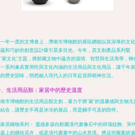
在一年一度的文博會上，濟南市博物館的展區總能以其深厚的文
底蘊和巧妙的創意設計吸引眾多目光。今年，其文創產品系列緊
扣“家文化”主題，將館藏文物中蘊含的溫情、智慧與生活美學，轉
為一系列兼具實用性與文化內涵的生活用品與文化用品，讓千年
城的歷史韻味，悄然融入現代人的日常起居與精神生活。
一、生活用品類：家居中的歷史溫度
濟南市博物館的生活用品類文創，著力于將“家”的溫馨感與文物元
相結合，讓歷史不再是冰冷的展品，而是觸手可及的陪伴。
. 家居織物系列：
靈感多源自館藏漢代畫像石中的祥瑞紋飾、宋
瓷器上的纏枝花卉，或是清代書畫中的山水意境。將這些圖案經