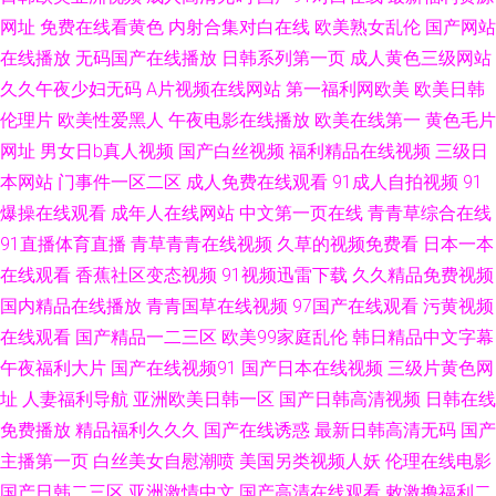
网址
免费在线看黄色
内射合集对白在线
欧美熟女乱伦
国产网站
区 九州av资源站在线观看 九九操B 久久久成人网 久伊人网久伊人网 黄色五
在线播放
无码国产在线播放
日韩系列第一页
成人黄色三级网站
久久午夜少妇无码
A片视频在线网站
第一福利网欧美
欧美日韩
級片 欧美日韩孕妇最黄 屁屁影视6 日本蜜桃网 欧美日韩综合国产中字 成人
伦理片
欧美性爱黑人
午夜电影在线播放
欧美在线第一
黄色毛片
网址
男女日b真人视频
国产白丝视频
福利精品在线视频
三级日
午夜一区二区 人人干人人操人人看 91国产麻豆 女同在线看 www熟女阿av
本网站
门事件一区二区
成人免费在线观看
91成人自拍视频
91
爆操在线观看
成年人在线网站
中文第一页在线
青青草综合在线
国产情趣视频在线观看一区二区 人妖泰国自慰网站 国产成人盗摄一区二区
91直播体育直播
青草青青在线视频
久草的视频免费看
日本一本
色色小网站 天堂8Aⅴ视颁 黄色www视频 91R茄子视频 东京热天堂精品 91黑
在线观看
香蕉社区变态视频
91视频迅雷下载
久久精品免费视频
国内精品在线播放
青青国草在线视频
97国产在线观看
污黄视频
丝美女视频 91极品视频一区 免费色网入口 俺去颜色官网 久久精 少妇呻吟
在线观看
国产精品一二三区
欧美99家庭乱伦
韩日精品中文字幕
午夜福利大片
国产在线视频91
国产日本在线视频
三级片黄色网
久久黄色网址 91学生妹白虎 wwwAV91网址 屁屁影院网址入口 国产精品尤
址
人妻福利导航
亚洲欧美日韩一区
国产日韩高清视频
日韩在线
免费播放
精品福利久久久
国产在线诱惑
最新日韩高清无码
国产
物在线观看 亚洲黄三级 午夜福利视频导航
主播第一页
白丝美女自慰潮喷
美国另类视频人妖
伦理在线电影
国产日韩二三区
亚洲激情中文
国产高清在线观看
敕激撸福利二