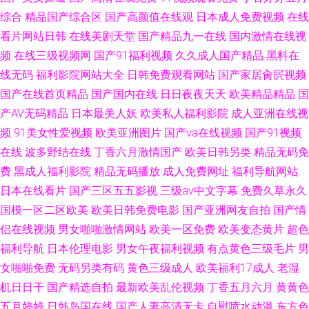
综合
精品国产综合区
国产高颜值在线观
日本成人免费视频
在线
看片网站日韩
在线美剧天堂
国产精品九一在线
国内激情在线视
频
在线三级视频网
国产91福利视频
久久成人国产精品
黑料在
线无码
福利影院网站大全
日韩免费观看网站
国产家居肏屄视频
国产在线首页精品
国产国内在线
日日夜夜天天
欧美精品精品
国
产AV无码精品
日本最美人妖
欧美私人福利影院
成人亚洲在线视
频
91美女性爱视频
欧美亚洲图片
国产va在线视频
国产91视频
在线
波多野结在线
丁香六月激情国产
欧美日韩另类
精品无码免
费
黑成人福利影院
精品无码播放
成人免费网址
福利导航网站
日本在线看片
国产三区五五影视
三级av中文字幕
免费久草永久
国模一区二区欧美
欧美日韩免费电影
国产亚洲网友自拍
国产情
侣在线视频
男女啪啪激情网站
欧美一区免费
欧美变态黄片
超色
福利导航
日本伦理电影
男女午夜福利视频
有点黄色三级毛片
男
女啪啪免费
无码另类有码
黄色三级成人
欧美福利17成人
老湿
机日日干
国产精选自拍
最新欧美乱伦视频
丁香五月六月
黄黄色
五月婷婷
日韩岛国在线
国产人妻高清无卡
自慰喷水动漫
东方色