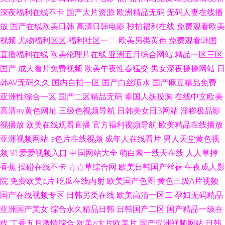
深夜福利在线不卡
国产大片资源
欧洲精品无码
无码人妻在线播
放
国产在线欧美日韩
高清日韩电影
秒拍福利在线
免费观看欧美
视频
尤物福利区区
福利社区一二
欧美另类黄色
免费观看韩国
直播福利在线
欧美伦理片在线
亚洲五月综合网站
精品一区三区
国产
成人看片免费视频
欧美午夜性春猛交
男女深夜操操网站
日
韩AV无码久久
国内自拍一区
国产白丝喷水
国产麻豆精品免费
亚洲性综合一区
国产二区精品无码
泰国人妖摸胸
在线中文欧美
高清av黄色网址
三级色视频导航
日韩美女日B网站
淫秽极品影
视播放
欧美在线观看直播
官方福利视频导航
欧美精品在线播放
亚洲视频网站
a色片在线视频
成年人在线看片
男人天堂黄色视
频
91爱爱视频入口
中国网站大全
萌白酱一线天在线
人人草掉
香蕉
操碰在线不卡
青青草综合网
欧美日韩国产丝袜
午夜成人影
院
免费欧美α片
吃瓜在线内射
欧美国产色图
黄色三级A片视频
国产在线视频专区
日韩另类在线
欧美高清一区二
孕妇无码精品
亚洲国产美女
综合永久精品日韩
日韩国产二区
国产精品一级在
线
丁香五月激情综合
欧美a大片欧美片
国产亚洲视频网站
日韩