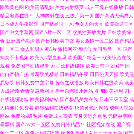
图欧美色图
欧美高清乱妇
美女内射网页
成人三级在线播放
日韩
精品电影在线
91大神内射在线
三级片第一页
国产高清无码成人
日本成人午夜影院
国产精品国一
Av色女人的天堂
欧美操逼三区
国产中文字幕网
国产A片一区二区
欧美性开放大片
日韩欧美综
合
亚洲国产高清
国产日韩欧美中文
美女激情一区二区
国产精品
区一区二
女人和男人黄A片
激情网亚洲综合
女同另类一区
国产
熟女不卡视频
欧美人o型血多吗
欧美国产精品一
欧美综合在线
观看
免费国产在线观看
97香蕉超级碰碰
欧美日韩中文国产
国
内自产拍自拍
最新欧美精品
日韩精品午夜
日日碰天天操
欧美屁
屁影院
日韩免费中文字幕
黄色在线播放
欧美日韩在线欧美
欧美
人成视频
青青草最新网址
黑丝自慰喷水网站
亚洲欧美福利
91
在线视频论坛
欧美福利站站
国产极品美女在线
日本三级天堂
成
人情趣片免费看
超碰福利在线观看
18禁黄色污网站
成年人视频
网站
免费的a级毛片
免费成人高清
五月天综合色色
无码中字网
暴黑料
国产AV六十五区
免费日韩精品
91社区视频在线
国产视
频一二三区
夜色福利院18禁
欧洲免费成人A
日日干天天操
国产