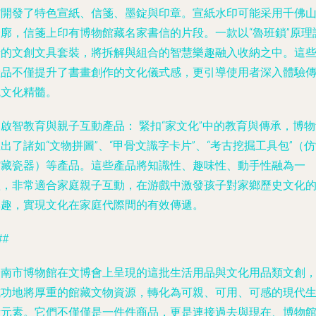
館開發了特色宣紙、信箋、墨錠與印章。宣紙水印可能采用千佛
輪廓，信箋上印有博物館藏名家書信的片段。一款以“魯班鎖”原理
計的文創文具套裝，將拆解與組合的智慧樂趣融入收納之中。這
產品不僅提升了書畫創作的文化儀式感，更引導使用者深入體驗
統文化精髓。
. 啟智教育與親子互動產品：
緊扣“家文化”中的教育與傳承，博物
出了諸如“文物拼圖”、“甲骨文識字卡片”、“考古挖掘工具包”（
館藏瓷器）等產品。這些產品將知識性、趣味性、動手性融為一
體，非常適合家庭親子互動，在游戲中激發孩子對家鄉歷史文化
興趣，實現文化在家庭代際間的有效傳遞。
##
濟南市博物館在文博會上呈現的這批生活用品與文化用品類文創
成功地將厚重的館藏文物資源，轉化為可親、可用、可感的現代
活元素。它們不僅僅是一件件商品，更是連接過去與現在、博物