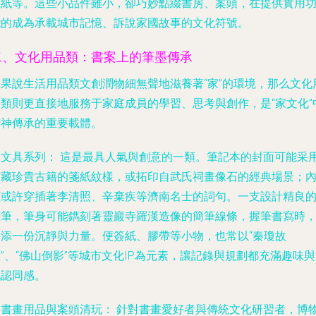
鎮紙等。這些小品件雖小，卻巧妙點綴書房、案頭，在提供實用
能的成為承載城市記憶、訴說家國故事的文化符號。
二、文化用品類：書案上的筆墨傳承
如果說生活用品類文創潤物細無聲地滋養著“家”的環境，那么文化
品類則更直接地服務于家庭成員的學習、思考與創作，是“家文化”
精神傳承的重要載體。
. 文具系列：
這是最具人氣與創意的一類。筆記本的封面可能采
館藏珍貴古籍的箋紙紋樣，或拓印自武氏祠畫像石的經典場景；
頁或許穿插著李清照、辛棄疾等濟南名士的詞句。一支設計精良
鋼筆，筆身可能鐫刻著靈巖寺羅漢造像的簡筆線條，握筆書寫時
平添一份沉靜與力量。便簽紙、膠帶等小物，也常以“秦瓊故
”、“佛山倒影”等城市文化IP為元素，讓記錄與規劃都充滿趣味
化認同感。
. 書畫用品與案頭清玩：
針對書畫愛好者與傳統文化研習者，博