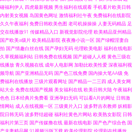
碰福利伊人
四虎最新视频
男生福利在线观看
手机看片欧美日韩
和谐 激情亚洲色五月 福利姬爆料AV影视 91日韩网站 91po 久久一本视频 一
内射美女视频
岛国黄色网址
激情福利社午夜
免费福利在线影院
久久午夜福利
免费日韩欧美色图
老司机操操操
人妻无码精品
足
级片网址 深夜av 免费看黄软件大全91 精品国产高清传媒 豆花视频在线吃瓜
交在线播放91
传媒精品入口
新视觉影院伦理
欧美精品亚州精品
91网址直接进免费 宅男撸66色色蝌蚪蝌蚪视频 久久伊人色色天堂综合网 不
国产欧美a级片
欧美精品影院
夜夜撸小说一区
国产绿帽淫妻自
拍
国产情趣白丝在线
国产孕妇无码
伦理欧美电影
福利在线电影
卡网卡1卡2卡3在线视频 亚洲碰在线 日韩理论 蜜桃免费视频在线观看 精品
久草视频福利站
日韩免费在线视频
国产超碰人人模
黄色三级在
线播放
青久视频在线
成年人电影网
加勒比欧美性爱
深夜福利视
二区久久 成人午夜免费一区 91看片黄色 青娱乐老司机9福利 国产AV最新黑
频导航
国产亚洲精品无码
国产色三线免费
国内操大笔AA级
免
费福利在线播放
三级片观看网址
国产精品一二三四
成人美女网
料网站 一区久久 色视频福利导航 欧美日本国产精品 久久亚洲色 国产色综合
站大全
免费在线国产视频
美女福利在线
欧美日韩大陆
午夜福利
色色
日本经典片免费看
亚洲孕妇无码
可以看A片的网址
日韩激
精品 www日韩高清无码 91黑丝被 色女生导航 成年人在线视频 性爱色图日
情网站
成人在线视频一区
三级黄片入口
波多野吉衣教师
妖精影
本午夜 日韩成人精品 国产视频观看 精品卡一卡二天堂 欧美日韩麻豆久久 久
院日韩无码
波多野结超碰
福利社黄色片网站
欧美熟女影院
日韩
福利片第三页
国产传媒撸在线
最新在线电影
国产色产综合色
国
久这里只有精品99 近親相姦日韩一区二区三区VV 91成人色导航 婷婷色资源
产夫妻精品网
91视频污版下载
欧美伦理影院
伦理剧在线播放