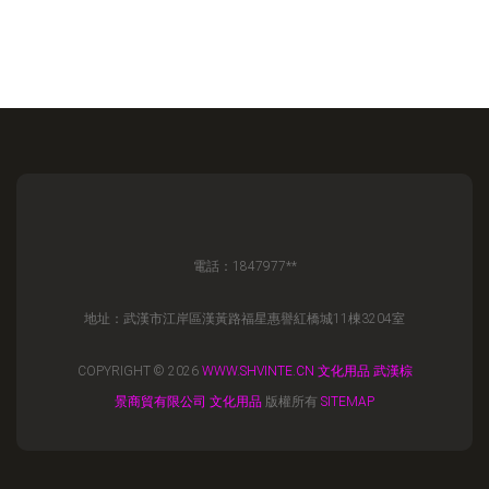
電話：1847977**
地址：武漢市江岸區漢黃路福星惠譽紅橋城11棟3204室
COPYRIGHT © 2026
WWW.SHVINTE.CN
文化用品
武漢棕
景商貿有限公司
文化用品
版權所有
SITEMAP