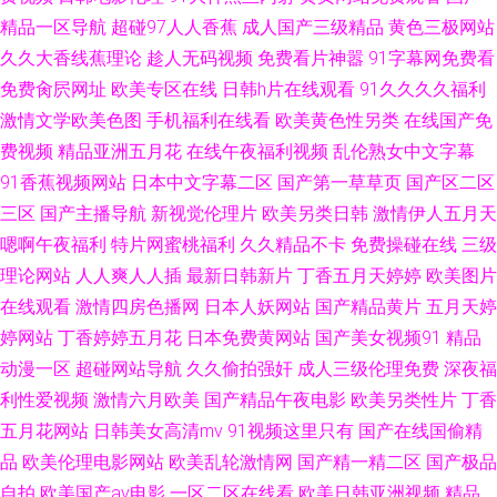
精品一区导航
超碰97人人香蕉
成人国产三级精品
黄色三极网站
超碰碰 亚洲色图国产精品 天堂操中文资源在线 青青草原在线伊人 91一起艹
久久大香线蕉理论
趁人无码视频
免费看片神嚣
91字幕网免费看
免费肏屄网址
欧美专区在线
日韩h片在线观看
91久久久久福利
91乱搞 91色版网站播放 91草综合网 人人爱人人毛片 国产一区91中文字幕
激情文学欧美色图
手机福利在线看
欧美黄色性另类
在线国产免
费视频
精品亚洲五月花
在线午夜福利视频
乱伦熟女中文字幕
五月婷婷丁香丝袜熟女成人色站 草草乳力影院 91网址黄色 91色色在线免费
91香蕉视频网站
日本中文字幕二区
国产第一草草页
国产区二区
观 91调教丝袜视频 香蕉成人AV 玖草视频 9nAV免费观看 亚洲无码精品一三
三区
国产主播导航
新视觉伦理片
欧美另类日韩
激情伊人五月天
嗯啊午夜福利
特片网蜜桃福利
久久精品不卡
免费操碰在线
三级
午夜不卡y视频 日韩无码第一页 日韩av免费 欧美人妖别类 麻豆国产成人免费
理论网站
人人爽人人插
最新日韩新片
丁香五月天婷婷
欧美图片
在线观看
激情四房色播网
日本人妖网站
国产精品黄片
五月天婷
久久免费麻豆免费 精品思思日久干 国产亚洲欧美日韩自 抖阴精品视频在线
婷网站
丁香婷婷五月花
日本免费黄网站
国产美女视频91
精品
动漫一区
超碰网站导航
久久偷拍强奸
成人三级伦理免费
深夜福
播放 www色色网 爱爱导航福利网 91羞羞学生妹 91色情免费在线观看 91次
利性爱视频
激情六月欧美
国产精品午夜电影
欧美另类性片
丁香
官网首页免费 四虎东方av 久艹视频在线免费观看 电影av中文字幕 综合五月
五月花网站
日韩美女高清mv
91视频这里只有
国产在线国偷精
品
欧美伦理电影网站
欧美乱轮激情网
国产精一精二区
国产极品
激情 在线观看视频成人深夜 激情主播丁香月 含羞视频在线看网站 国产自拍
自拍
欧美国产aⅴ电影
一区二区在线看
欧美日韩亚洲视频
精品