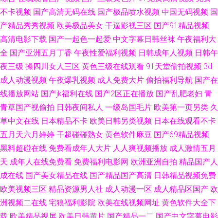
不卡视频
国产高清无码在线
国产极品喷水视频
中国无码视频
国
产精品秀秀视频
欧美极品美女
干逼影视三区
国产91精品视频
高清电影下载
国产一起色一起爱
中文字幕日韩丝袜
午夜福利大
全
国产亚洲五月丁香
午夜性爱福利视频
日韩成年人视频
日韩午
夜三级
操四川女人三区
黄色三级在线观看
91天堂偷拍视频
3d
成人动漫视频
午夜爆乳视频
成人免费大片
偷拍福利导航
国产在
线播放网站
国产jk福利在线
国产2区正在播放
国产乱肥老妇
青
青草国产视偷拍
日韩夜间私人
一级岛国毛片
欧美第一页另类
久
草中文在线
日本精品不卡
欧美日韩另类视频
日本在线观看不卡
五月天六月婷婷
干超碰碰熟女
黄色软件麻豆
国产69精品视频
黑料超碰在线
免费看成年人大片
人人爽视频播放
成人激情五月
天
成年人在线免费看
免费福利电影网
欧洲亚洲自拍
精品国产人
成在线
国产美女精品在线
国产精品国产高清
日韩精品视频免费
欧美视频三区
精品资源男人社
成人动漫一区
成人精品区国产
欧
洲视频二在线
宅狼福利影院
欧美在线视频网址
黄色软件大全下
载
欧美精品视屏
欧美日韩黄片
国产精品一二
国产中文字幕电影