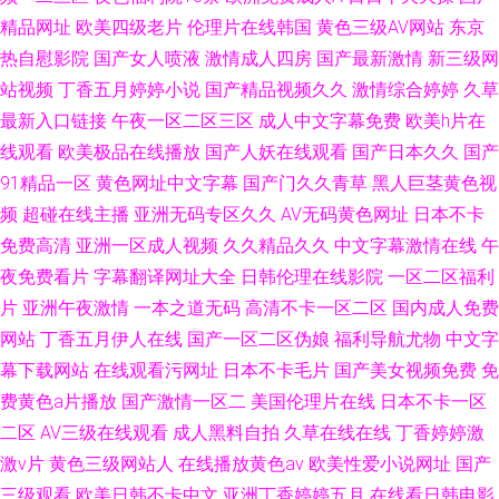
精品网址
欧美四级老片
伦理片在线韩国
黄色三级AV网站
东京
热自慰影院
国产女人喷液
激情成人四房
国产最新激情
新三级网
站视频
丁香五月婷婷小说
国产精品视频久久
激情综合婷婷
久草
最新入口链接
午夜一区二区三区
成人中文字幕免费
欧美h片在
线观看
欧美极品在线播放
国产人妖在线观看
国产日本久久
国产
91精品一区
黄色网址中文字幕
国产门久久青草
黑人巨茎黄色视
频
超碰在线主播
亚洲无码专区久久
AV无码黄色网址
日本不卡
免费高清
亚洲一区成人视频
久久精品久久
中文字幕激情在线
午
夜免费看片
字幕翻译网址大全
日韩伦理在线影院
一区二区福利
片
亚洲午夜激情
一本之道无码
高清不卡一区二区
国内成人免费
网站
丁香五月伊人在线
国产一区二区伪娘
福利导航尤物
中文字
幕下载网站
在线观看污网址
日本不卡毛片
国产美女视频免费
免
费黄色a片播放
国产激情一区二
美国伦理片在线
日本不卡一区
二区
AV三级在线观看
成人黑料自拍
久草在线在线
丁香婷婷激
激v片
黄色三级网站人
在线播放黄色av
欧美性爱小说网址
国产
三级观看
欧美日韩不卡中文
亚洲丁香婷婷五月
在线看日韩电影