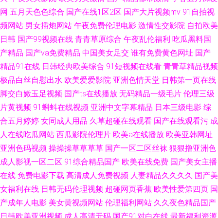
网
五月天色色综合
国产在线1区2区
国产大片视频mv
91自拍视
视频 探花精选免费看 日韩欧美搞黄精品 日本国产成人在线 国产微拍 老司机
频网站
男女插炮网站
午夜免费伦理电影
激情性交影院
自拍欧美
日韩
国产99视频在线
青青草原综合
午夜乱伦福利
吃瓜黑料国
亚洲AV福利 免费18视频 久久一品 久久伦理 九一视频国产 久草在线成人黄色
产精品
国产va免费精品
中国美女足交
谁有免费黄色网址
国产
精品91在线
日韩经典欧美综合
91短视频在线看
青青草精品视频
精品国偷自产国产一级 狠狠干六月天婷婷综合 www香蕉av网 亚洲欧美主播
极品白丝自慰出水
欧美爱爱影院
亚洲色情天堂
日韩第一页在线
另类 91网片 91尤物福利视频 不卡17区 草莓视频黄免费下载 超碰97青青草
脚交白嫩玉足视频
国产ts在线播放
无码精品一级毛片
伦理三级
片黄视频
91蝌蚪在线视频
亚洲中文字幕精品
日本三级电影
综
a久草在线 高清免费国产 国产精品国产专区国产 国产精品欧美中文 国产黄色
合五月婷婷
女同成人用品
久草超碰在线观看
国产在线观看污
成
人在线吃瓜网站
西瓜影院伦理片
欧美a在线播放
欧美亚韩网址
在一区二区 狼人久久99综合 www色逼 白丝喷浆在线观看 国产欧美日韩精品
亚洲色码视频
操操操草草草草
国产一区二区丝袜
狠狠撸亚洲色
成人影视一区二区
91综合精品国产
欧美在线免费
国产美女主播
成人 免费产品精品精品综合 日本污污网站 日韩中文无码网址 三级片久久产
在线
免费电影下载
高清成人免费视频
人妻精品久久久久
国产美
女福利在线
日韩无码伦理视频
超碰网页香蕉
欧美性爱第四页
国
性欧美21 黑人狠狠干 色婷婷人妻在线精品 51免费在线视频 黄色91精品 麻
产成年人电影
美女黄视频网站
伦理福利网站
久久夜色精品国产
豆免费在线精品第一页 欧美日韩久久久久久蜜桃 美日欧韩在线 开心激情社
日韩欧美亚洲视频
成人高清无码
国产91对白在线
最新福利资源