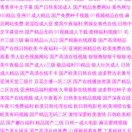
青青草中文字幕
国产日韩美国成人
国产精品免费网站
黄色网址
HD精品
亚洲91成人精品
国产免费种子视频
91视频精品在线
麻
豆网站免费
老湿院成人亚
窝窉午夜福利
男操女黄色在线
日韩中
文字幕亚州
国产精品无码
91视频成人下载
蜜桃福利视频51
毛
片三级三级
麻豆精品av入口
国产精厕在线观看
国产高清精品
国产在线日韩欧美
午夜福利一区
亚洲欧洲精品色
欧美免费在线
观看
男人欲色视频网站
国产高清在线视频
狠狠撸狠狠干狠狠
欧
美午夜极品
国产成人v三级
极品福利99精品
狼人社区成人
日韩
成人精品
国产高清在线不卡
国产欧美日韩在线
波多野吉衣番号
亚洲天堂三级片
豆花主播一区二区
国产在线播放资源
国产精品
二区在线
亚洲精品福利蜜桃
久草最新在线视频
波多野结种子
欧
美国产在线视频
成人午夜看片
日韩美女精品视频
国产深夜在线
午夜92免费福利
欧美日韩伦理在线
欧日韩电影色
欧美潮喷合集
欧美有码视频
国产精品无码二区
激情深爱欧美激情
日韩欧美精
品
国产嫩白福利
精品国产二线
日韩一成人电影
麻豆蜜桃视频
国产美女操逼
国产高清在线免费
91视频观看免费
丁香婷婷五月